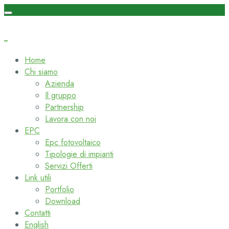
Home
Chi siamo
Azienda
Il gruppo
Partnership
Lavora con noi
EPC
Epc fotovoltaico
Tipologie di impianti
Servizi Offerti
Link utili
Portfolio
Download
Contatti
English